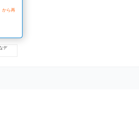
」から再
なデ