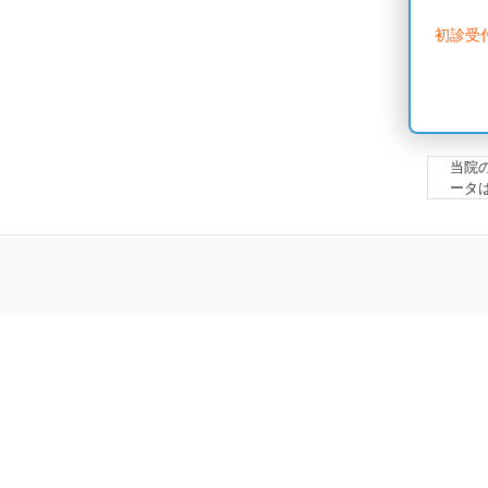
初診受
当院
ータ