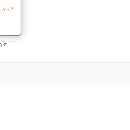
」から再
なデ