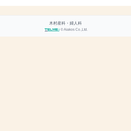
木村産科・婦人科
© Aiakos Co.,Ltd.