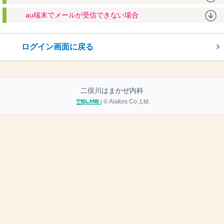
au端末でメールが受信できない場合
ログイン画面に戻る
二俣川はまかぜ内科
© Aiakos Co.,Ltd.